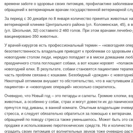
времени заботе о здоровье своих питомцев, профилактике заболеван
обращений к ветеринарным врачам государственной ветеринарной сл
За период с 30 декабря по 8 января количество принятых животных на 
ветеринарной клинике Центрального района (ул. Коломенская, 45), в
(ул. Школьная, 32) составило 2 460 голов. При этом врачами лечебно
вакцинировано 350 животных.
У врачей-хирургов есть профессиональный термин – «новогодняя опе
безответственность владельцев приводят к проблемам со здоровьем и
новогодним столом люди, нередко попадает и в миски домашним люби
праздничного стола поглощают собаки, а вот кошки норовят «полак
новогодней елки. В результате, собаки становятся пациентами терапе
часть проблем связана с кошками. Безобидный «дождик» с новогодне
Некоторый оптимизм внушает то обстоятельство, что в наступившем 
пациентов» и «новогодних операций» несколько сократилось.
Очевидно, что Новый год – это петарды и салюты. Громкие хлопки, в
животных, а особенно у собак, страх и могут довести их до паническ
прячутся под диваны, в ванной комнате. Опытным владельцам очевид
стресса, и следует обязательно обратиться за помощью к ветврачам
обращений по поводу стресса также уменьшилось. Может быть это св
продаже и использованию пиротехнических средств. Но и количеств
оградить своих питомцев от волнительных звуков тоже очевидно раст