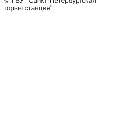
горветстанция"
панель управления