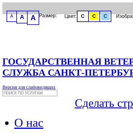
Размер:
A
A
A
Цвет:
C
C
C
Изобр
ГОСУДАРСТВЕННАЯ ВЕТЕ
СЛУЖБА САНКТ-ПЕТЕРБУ
Версия для слабовидящих
Сделать ст
О нас