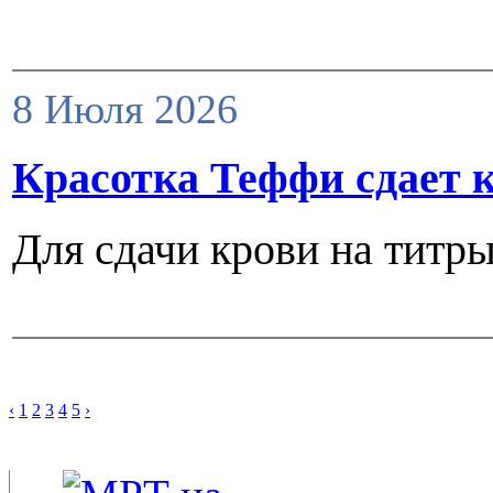
8 Июля 2026
Красотка Теффи сдает 
Для сдачи крови на тит
‹
1
2
3
4
5
›