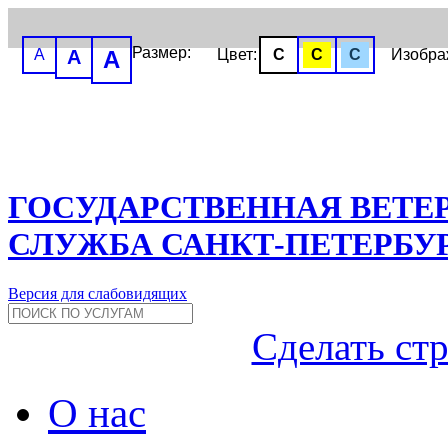
Размер:
A
A
A
Цвет:
C
C
C
Изобр
ГОСУДАРСТВЕННАЯ ВЕТЕ
СЛУЖБА САНКТ-ПЕТЕРБУ
Версия для слабовидящих
Сделать ст
О нас