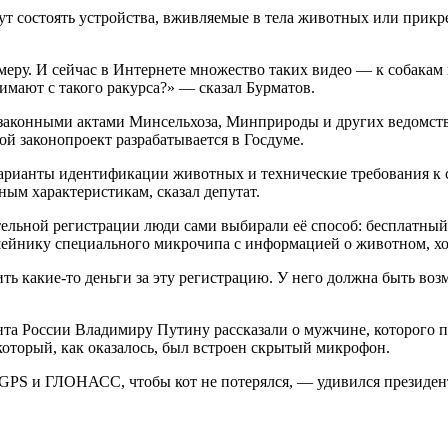
ут состоять устройства, вживляемые в тела животных или прикр
меру. И сейчас в Интернете множество таких видео — к собакам
имают с такого ракурса?» — сказал Бурматов.
одзаконными актами Минсельхоза, Минприроды и других ведомст
й законопроект разрабатывается в Госдуме.
варианты идентификации животных и технические требования к
нным характеристикам, сказал депутат.
ательной регистрации люди сами выбирали её способ: бесплатны
йнику специального микрочипа с информацией о животном, хоз
ить какие-то деньги за эту регистрацию. У него должна быть воз
та России Владимиру Путину рассказали о мужчине, которого пр
который, как оказалось, был встроен скрытый микрофон.
GPS и ГЛОНАСС, чтобы кот не потерялся, — удивился президент.