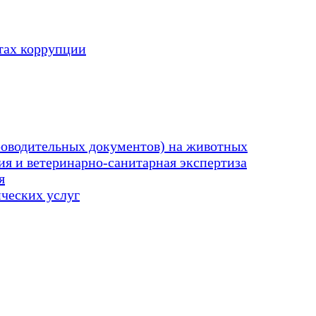
тах коррупции
оводительных документов) на животных
я и ветеринарно-санитарная экспертиза
я
ических услуг