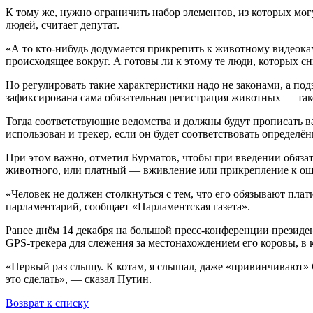
К тому же, нужно ограничить набор элементов, из которых мог
людей, считает депутат.
«А то кто-нибудь додумается прикрепить к животному видеока
происходящее вокруг. А готовы ли к этому те люди, которых сн
Но регулировать такие характеристики надо не законами, а п
зафиксирована сама обязательная регистрация животных — тако
Тогда соответствующие ведомства и должны будут прописать 
использован и трекер, если он будет соответствовать определё
При этом важно, отметил Бурматов, чтобы при введении обяз
животного, или платный — вживление или прикрепление к оше
«Человек не должен столкнуться с тем, что его обязывают плат
парламентарий, сообщает «Парламентская газета».
Ранее днём 14 декабря на большой пресс-конференции президен
GPS-трекера для слежения за местонахождением его коровы, в 
«Первый раз слышу. К котам, я слышал, даже «привинчивают» 
это сделать», — сказал Путин.
Возврат к списку