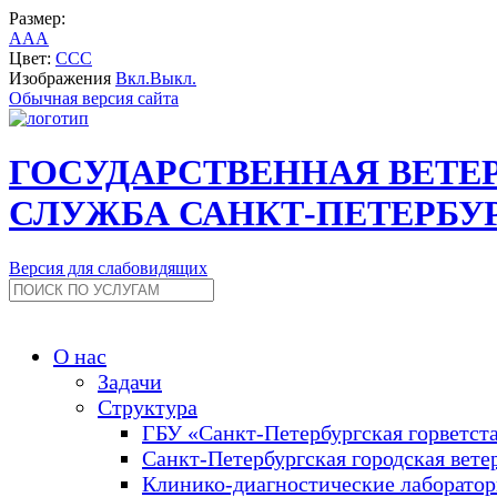
Размер:
A
A
A
Цвет:
C
C
C
Изображения
Вкл.
Выкл.
Обычная версия сайта
ГОСУДАРСТВЕННАЯ ВЕТЕ
СЛУЖБА САНКТ-ПЕТЕРБУ
Версия для слабовидящих
О нас
Задачи
Структура
ГБУ «Санкт-Петербургская горветст
Санкт-Петербургская городская вете
Клинико-диагностические лаборато