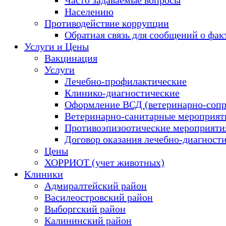
Населению
Противодействие коррупции
Обратная связь для сообщений о фак
Услуги и Цены
Вакцинация
Услуги
Лечебно-профилактические
Клинико-диагностические
Оформление ВСД (ветеринарно-сопр
Ветеринарно-санитарные мероприяти
Противоэпизоотические мероприяти
Договор оказания лечебно-диагност
Цены
ХОРРИОТ (учет животных)
Клиники
Адмиралтейский район
Василеостровский район
Выборгский район
Калининский район