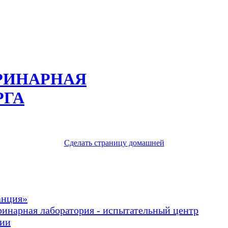
РИНАРНАЯ
РГА
Сделать страницу домашней
анция»
ринарная лаборатория - испытательный центр
рии