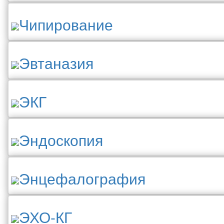
Чипирование
Эвтаназия
ЭКГ
Эндоскопия
Энцефалография
ЭХО-КГ