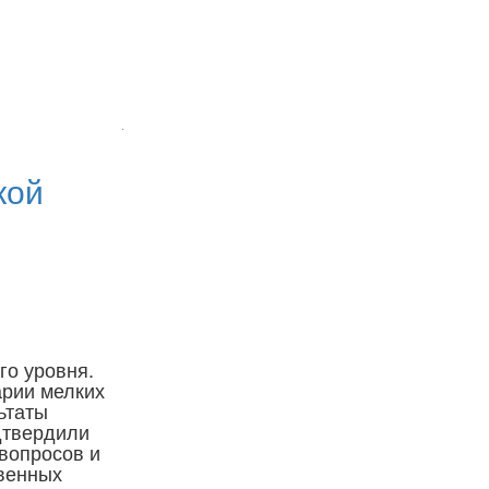
кой
го уровня.
арии мелких
ьтаты
дтвердили
 вопросов и
твенных