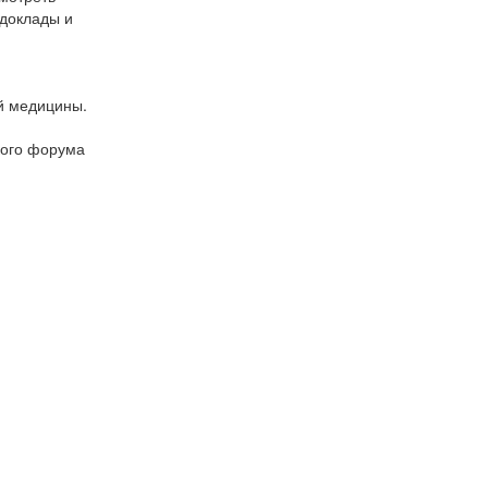
 доклады и
ой медицины.
кого форума