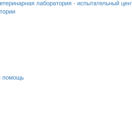
ветеринарная лаборатория - испытательный цен
тории
я помощь