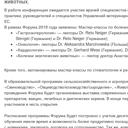
животных.
В работе конференции ожидается участие врачей специалистов
практики, руководителей и специалистов Управлений ветеринарн
ЕС.
В рамках Форума 2018 года заявлены: Мастер-классы по болез
«Гастроэнтерология» — лекторы Dr. Reto Neiger (Германия) 
Stengel (Германия) и Dr. Reto Neiger (Германия);
«Онкология» лекторы Dr. Aleksandra Marcinowska (Польша
«Кардиология» — лекторы Dr. Gerhard Wess (Германия), Dr
«Болезни экзотических животных» — лектор доктор Анастас
Кроме того, запланированы мастер-классы по стоматологии и ре
В образовательной программе сельскохозяйственного и агропро
«Свиноводство», «Овцеводство/козоводство/сыроделие», «Живот
проведения Форума будет организована выставка современных 
препаратов, вакцин, лечебных и диетических кормов. В конце п
участников в честь открытия.
Расписание программы Форума будет построено с учетом десят
обучения имели время и возможность более продуктивно посещ
с новинками, заключать договора на сотрудничество. Так же, ко