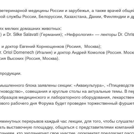
 ветеринарной медицины России и зарубежья, а также врачей общ
ой службы России, Белоруссии, Казахстана, Дании, Финляндии и д
нях мелких домашних животных:
и Dr. Silke Salavati (Германия); «Нефрология» — лекторы Dr. Chris
) и доктор Евгений Корнющенков (Росиия, Москва);
. Oriol Domenech (Италия) и доктор Андрей Комолов (Россия. Моск
ия Высоких (Россия, Москва).
продукции.
мышленного блока заявлены секции: «Аквакультура», «Птицеводств
новодство», совещания и круглые столы на актуальные темы. В пе
образцов медицинского и лабораторного оборудования, лекарстве
ервого рабочего дня Форума будет проведен торжественный фуршет
иминутных перерывов каждый час лекции, для того, чтобы слушат
ать выставочную площадку, общаться с представителями компаний
мпаниям, кто запланирует свое участие, оргкомитет предлагает рас