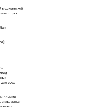
ей медицинской
ругих стран
tian
ва);
о»,
риод
нных
 для всех
ели помимо
, знакомиться
смотреть