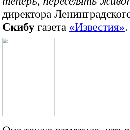
теперь, переселять живо
директора Ленинградског
Скибу
газета
«Известия»
.