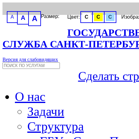
Размер:
A
A
A
Цвет:
C
C
C
Изобр
ГОСУДАРСТВ
СЛУЖБА САНКТ-ПЕТЕРБУ
Версия для слабовидящих
Сделать ст
О нас
Задачи
Структура