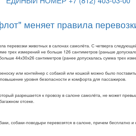
ЕДИНЫЙ НОМЕР +7 (812) 403-03-00
флот" меняет правила перевозк
ла перевозки животных в салонах самолёта. С четверга следующе
умме трех измерений не больше 126 сантиметров (раньше допускал
 больше 44х30х26 сантиметров (ранее допускалась сумма трех изм
реноску или контейнер с собакой или кошкой можно было поставит
 повышение уровня безопасности и комфорта для пассажиров.
оторый разрешается к провозу в салоне самолёта, не может превы
 багажном отсеке.
баки, собаки-поводыри перевозятся в салоне, причем бесплатно и