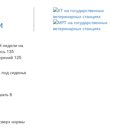
и
й недели на
ось 135
ерений 125
ь под сиденье
шать 8
 сверх нормы