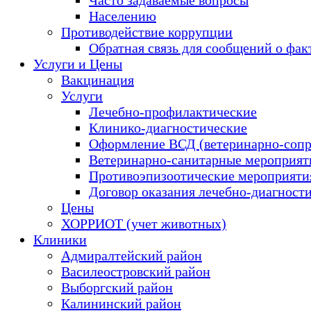
Населению
Противодействие коррупции
Обратная связь для сообщений о фак
Услуги и Цены
Вакцинация
Услуги
Лечебно-профилактические
Клинико-диагностические
Оформление ВСД (ветеринарно-сопр
Ветеринарно-санитарные мероприяти
Противоэпизоотические мероприяти
Договор оказания лечебно-диагност
Цены
ХОРРИОТ (учет животных)
Клиники
Адмиралтейский район
Василеостровский район
Выборгский район
Калининский район