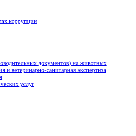
тах коррупции
оводительных документов) на животных
я и ветеринарно-санитарная экспертиза
я
ических услуг