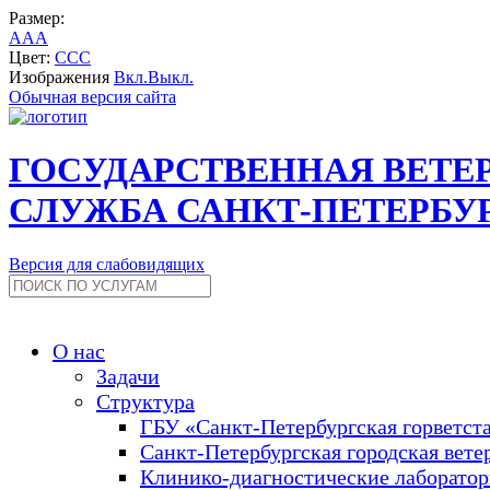
Размер:
A
A
A
Цвет:
C
C
C
Изображения
Вкл.
Выкл.
Обычная версия сайта
ГОСУДАРСТВЕННАЯ ВЕТЕ
СЛУЖБА САНКТ-ПЕТЕРБУ
Версия для слабовидящих
О нас
Задачи
Структура
ГБУ «Санкт-Петербургская горветст
Санкт-Петербургская городская вете
Клинико-диагностические лаборато