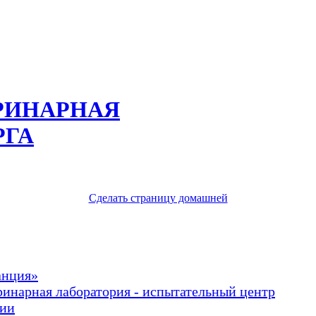
РИНАРНАЯ
РГА
Сделать страницу домашней
анция»
ринарная лаборатория - испытательный центр
рии