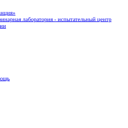
анция»
ринарная лаборатория - испытательный центр
рии
мощь