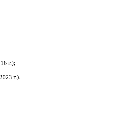
6 г.);
023 г.).