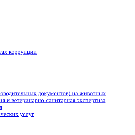
тах коррупции
оводительных документов) на животных
я и ветеринарно-санитарная экспертиза
я
ических услуг