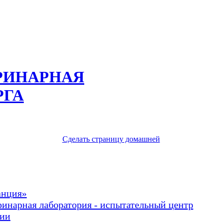
РИНАРНАЯ
РГА
Сделать страницу домашней
анция»
ринарная лаборатория - испытательный центр
рии