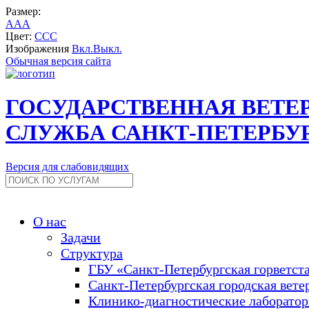
Размер:
A
A
A
Цвет:
C
C
C
Изображения
Вкл.
Выкл.
Обычная версия сайта
ГОСУДАРСТВЕННАЯ ВЕТЕ
СЛУЖБА САНКТ-ПЕТЕРБУ
Версия для слабовидящих
О нас
Задачи
Структура
ГБУ «Санкт-Петербургская горветст
Санкт-Петербургская городская вете
Клинико-диагностические лаборато