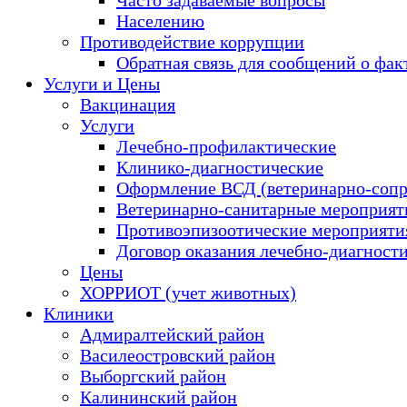
Населению
Противодействие коррупции
Обратная связь для сообщений о фак
Услуги и Цены
Вакцинация
Услуги
Лечебно-профилактические
Клинико-диагностические
Оформление ВСД (ветеринарно-сопр
Ветеринарно-санитарные мероприяти
Противоэпизоотические мероприяти
Договор оказания лечебно-диагност
Цены
ХОРРИОТ (учет животных)
Клиники
Адмиралтейский район
Василеостровский район
Выборгский район
Калининский район