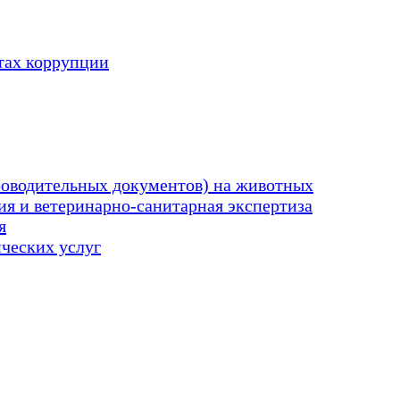
тах коррупции
оводительных документов) на животных
я и ветеринарно-санитарная экспертиза
я
ических услуг