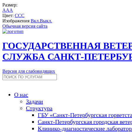
Размер:
A
A
A
Цвет:
C
C
C
Изображения
Вкл.
Выкл.
Обычная версия сайта
ГОСУДАРСТВЕННАЯ ВЕТЕ
СЛУЖБА САНКТ-ПЕТЕРБУ
Версия для слабовидящих
О нас
Задачи
Структура
ГБУ «Санкт-Петербургская горветст
Санкт-Петербургская городская вете
Клинико-диагностические лаборато