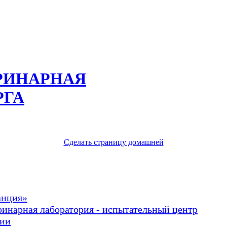
РИНАРНАЯ
РГА
Сделать страницу домашней
анция»
ринарная лаборатория - испытательный центр
рии