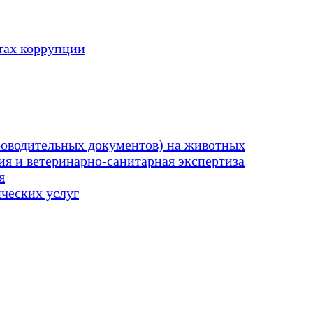
тах коррупции
оводительных документов) на животных
я и ветеринарно-санитарная экспертиза
я
ических услуг