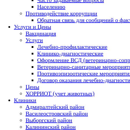
Населению
Противодействие коррупции
Обратная связь для сообщений о фак
Услуги и Цены
Вакцинация
Услуги
Лечебно-профилактические
Клинико-диагностические
Оформление ВСД (ветеринарно-сопр
Ветеринарно-санитарные мероприяти
Противоэпизоотические мероприяти
Договор оказания лечебно-диагност
Цены
ХОРРИОТ (учет животных)
Клиники
Адмиралтейский район
Василеостровский район
Выборгский район
Калининский район