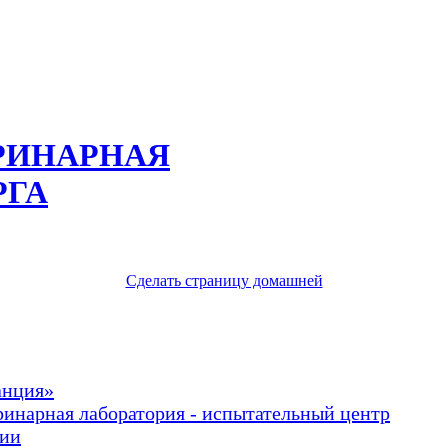
РИНАРНАЯ
РГА
Сделать страницу домашней
анция»
ринарная лаборатория - испытательный центр
рии