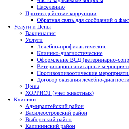
Населению
Противодействие коррупции
Обратная связь для сообщений о фак
Услуги и Цены
Вакцинация
Услуги
Лечебно-профилактические
Клинико-диагностические
Оформление ВСД (ветеринарно-сопр
Ветеринарно-санитарные мероприяти
Противоэпизоотические мероприяти
Договор оказания лечебно-диагност
Цены
ХОРРИОТ (учет животных)
Клиники
Адмиралтейский район
Василеостровский район
Выборгский район
Калининский район