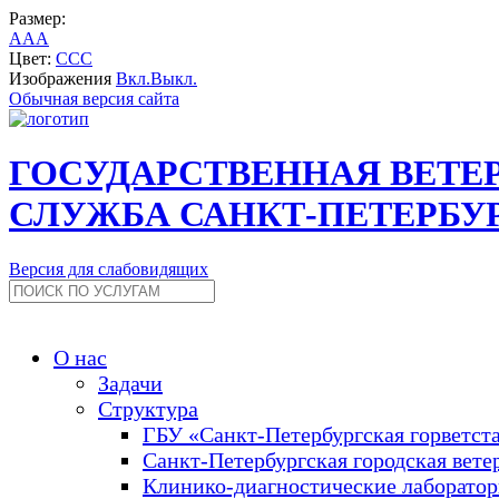
Размер:
A
A
A
Цвет:
C
C
C
Изображения
Вкл.
Выкл.
Обычная версия сайта
ГОСУДАРСТВЕННАЯ ВЕТЕ
СЛУЖБА САНКТ-ПЕТЕРБУ
Версия для слабовидящих
О нас
Задачи
Структура
ГБУ «Санкт-Петербургская горветст
Санкт-Петербургская городская вете
Клинико-диагностические лаборато