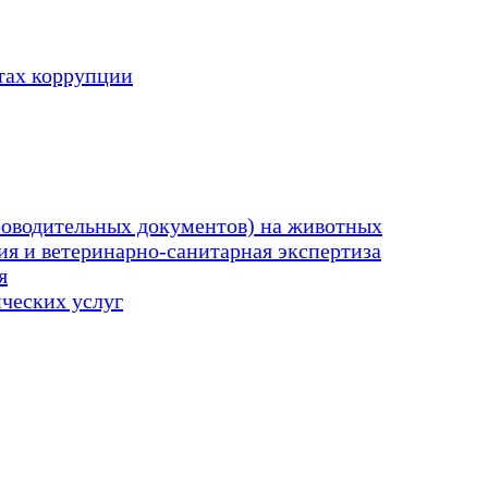
тах коррупции
оводительных документов) на животных
я и ветеринарно-санитарная экспертиза
я
ических услуг