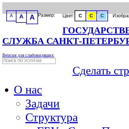
Размер:
A
A
A
Цвет:
C
C
C
Изобр
ГОСУДАРСТВ
СЛУЖБА САНКТ-ПЕТЕРБУ
Версия для слабовидящих
Сделать ст
О нас
Задачи
Структура