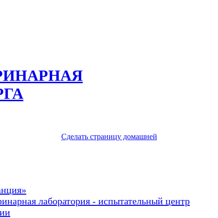
РИНАРНАЯ
РГА
Сделать страницу домашней
анция»
ринарная лаборатория - испытательный центр
рии