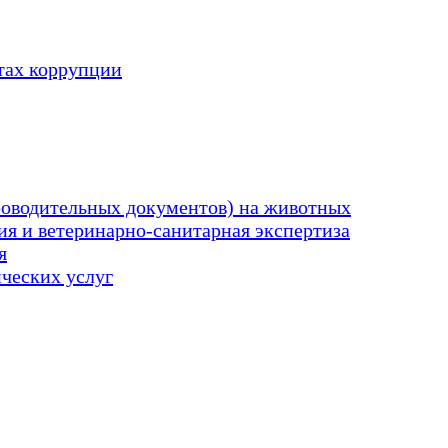
тах коррупции
оводительных документов) на животных
я и ветеринарно-санитарная экспертиза
я
ических услуг