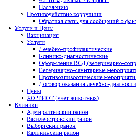
Населению
Противодействие коррупции
Обратная связь для сообщений о фак
Услуги и Цены
Вакцинация
Услуги
Лечебно-профилактические
Клинико-диагностические
Оформление ВСД (ветеринарно-сопр
Ветеринарно-санитарные мероприяти
Противоэпизоотические мероприяти
Договор оказания лечебно-диагност
Цены
ХОРРИОТ (учет животных)
Клиники
Адмиралтейский район
Василеостровский район
Выборгский район
Калининский район