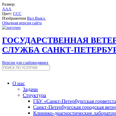
Размер:
A
A
A
Цвет:
C
C
C
Изображения
Вкл.
Выкл.
Обычная версия сайта
ГОСУДАРСТВЕННАЯ ВЕТЕ
СЛУЖБА САНКТ-ПЕТЕРБУ
Версия для слабовидящих
О нас
Задачи
Структура
ГБУ «Санкт-Петербургская горветст
Санкт-Петербургская городская вете
Клинико-диагностические лаборато