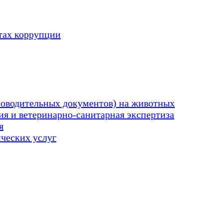
тах коррупции
оводительных документов) на животных
я и ветеринарно-санитарная экспертиза
я
ических услуг