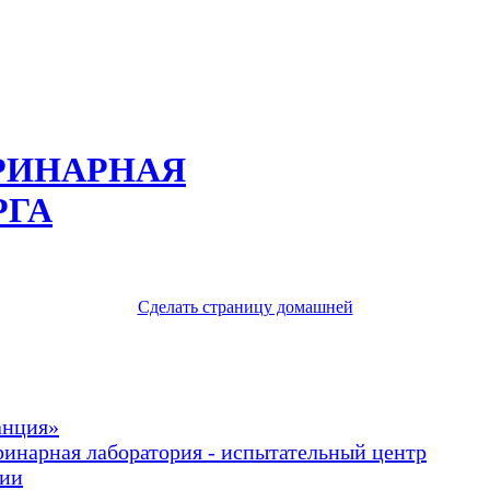
РИНАРНАЯ
РГА
Сделать страницу домашней
анция»
ринарная лаборатория - испытательный центр
рии