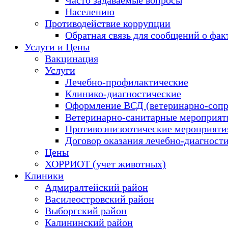
Населению
Противодействие коррупции
Обратная связь для сообщений о фак
Услуги и Цены
Вакцинация
Услуги
Лечебно-профилактические
Клинико-диагностические
Оформление ВСД (ветеринарно-сопр
Ветеринарно-санитарные мероприяти
Противоэпизоотические мероприяти
Договор оказания лечебно-диагност
Цены
ХОРРИОТ (учет животных)
Клиники
Адмиралтейский район
Василеостровский район
Выборгский район
Калининский район