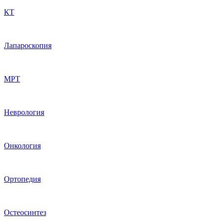
КТ
Лапароскопия
МРТ
Неврология
Онкология
Ортопедия
Остеосинтез