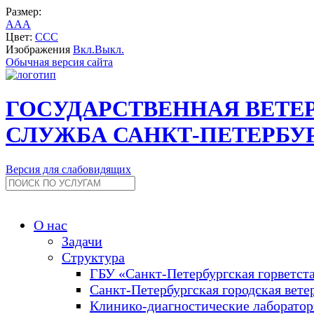
Размер:
A
A
A
Цвет:
C
C
C
Изображения
Вкл.
Выкл.
Обычная версия сайта
ГОСУДАРСТВЕННАЯ ВЕТЕ
СЛУЖБА САНКТ-ПЕТЕРБУ
Версия для слабовидящих
О нас
Задачи
Структура
ГБУ «Санкт-Петербургская горветст
Санкт-Петербургская городская вете
Клинико-диагностические лаборато