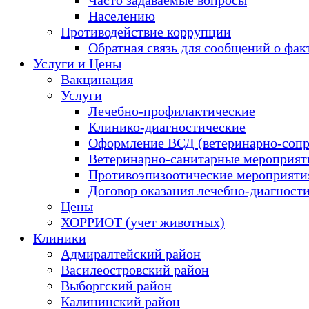
Населению
Противодействие коррупции
Обратная связь для сообщений о фак
Услуги и Цены
Вакцинация
Услуги
Лечебно-профилактические
Клинико-диагностические
Оформление ВСД (ветеринарно-сопр
Ветеринарно-санитарные мероприяти
Противоэпизоотические мероприяти
Договор оказания лечебно-диагност
Цены
ХОРРИОТ (учет животных)
Клиники
Адмиралтейский район
Василеостровский район
Выборгский район
Калининский район