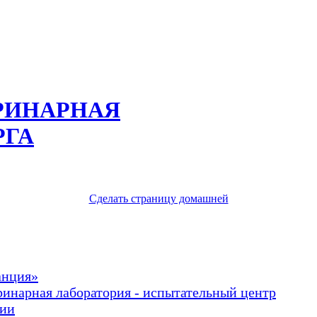
РИНАРНАЯ
РГА
Сделать страницу домашней
анция»
ринарная лаборатория - испытательный центр
рии