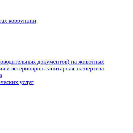
тах коррупции
оводительных документов) на животных
я и ветеринарно-санитарная экспертиза
я
ических услуг