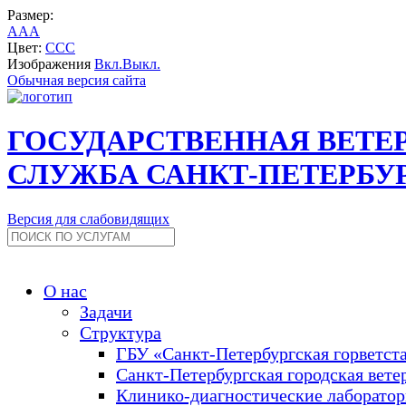
Размер:
A
A
A
Цвет:
C
C
C
Изображения
Вкл.
Выкл.
Обычная версия сайта
ГОСУДАРСТВЕННАЯ ВЕТЕ
СЛУЖБА САНКТ-ПЕТЕРБУ
Версия для слабовидящих
О нас
Задачи
Структура
ГБУ «Санкт-Петербургская горветст
Санкт-Петербургская городская вете
Клинико-диагностические лаборато