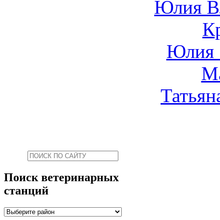
Юлия В
К
Юлия 
М
Татьян
Поиск ветеринарных
станций