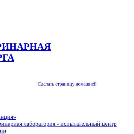
РИНАРНАЯ
РГА
Сделать страницу домашней
анция»
ринарная лаборатория - испытательный центр
рии