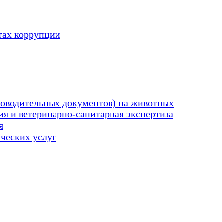
тах коррупции
оводительных документов) на животных
я и ветеринарно-санитарная экспертиза
я
ических услуг