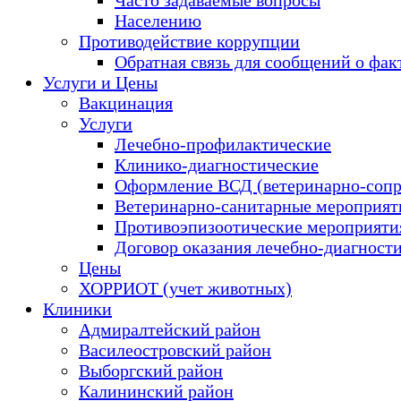
Населению
Противодействие коррупции
Обратная связь для сообщений о фак
Услуги и Цены
Вакцинация
Услуги
Лечебно-профилактические
Клинико-диагностические
Оформление ВСД (ветеринарно-сопр
Ветеринарно-санитарные мероприяти
Противоэпизоотические мероприяти
Договор оказания лечебно-диагност
Цены
ХОРРИОТ (учет животных)
Клиники
Адмиралтейский район
Василеостровский район
Выборгский район
Калининский район