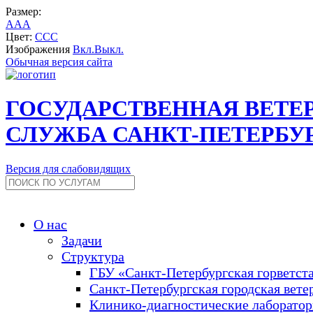
Размер:
A
A
A
Цвет:
C
C
C
Изображения
Вкл.
Выкл.
Обычная версия сайта
ГОСУДАРСТВЕННАЯ ВЕТЕ
СЛУЖБА САНКТ-ПЕТЕРБУ
Версия для слабовидящих
О нас
Задачи
Структура
ГБУ «Санкт-Петербургская горветст
Санкт-Петербургская городская вете
Клинико-диагностические лаборато