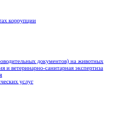
тах коррупции
оводительных документов) на животных
я и ветеринарно-санитарная экспертиза
я
ических услуг