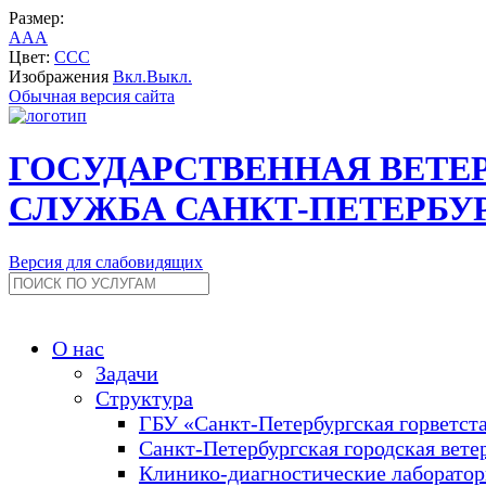
Размер:
A
A
A
Цвет:
C
C
C
Изображения
Вкл.
Выкл.
Обычная версия сайта
ГОСУДАРСТВЕННАЯ ВЕТЕ
СЛУЖБА САНКТ-ПЕТЕРБУ
Версия для слабовидящих
О нас
Задачи
Структура
ГБУ «Санкт-Петербургская горветст
Санкт-Петербургская городская вете
Клинико-диагностические лаборато