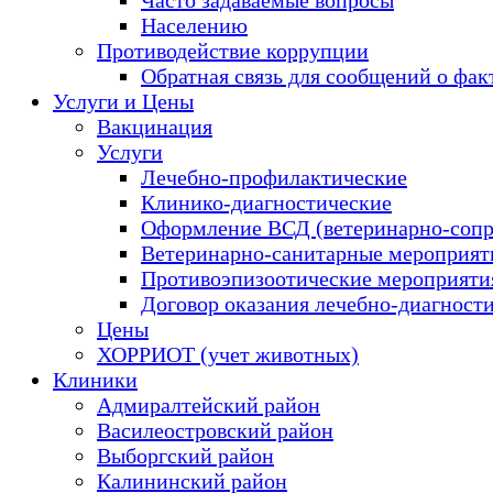
Населению
Противодействие коррупции
Обратная связь для сообщений о фак
Услуги и Цены
Вакцинация
Услуги
Лечебно-профилактические
Клинико-диагностические
Оформление ВСД (ветеринарно-сопр
Ветеринарно-санитарные мероприяти
Противоэпизоотические мероприяти
Договор оказания лечебно-диагност
Цены
ХОРРИОТ (учет животных)
Клиники
Адмиралтейский район
Василеостровский район
Выборгский район
Калининский район