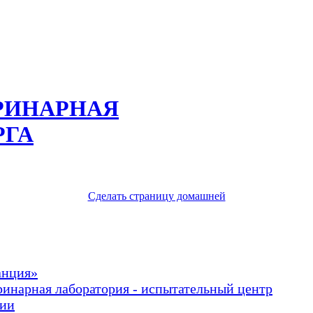
РИНАРНАЯ
РГА
Сделать страницу домашней
анция»
ринарная лаборатория - испытательный центр
рии