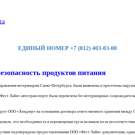
га
ЕДИНЫЙ НОМЕР +7 (812) 403-03-00
езопасность продуктов питания
равления ветеринарии Санкт-Петербурга, были выявлены и пресечены нарушен
ест Лайн» автотранспорте была перевезена без ветеринарных сопроводительны
ндует ООО «Хендлер» на основании договора ответственного хранения между
овало, что необходимость в перемещении груза возникла из-за несоответстви
ствии подтверждена предоставленными ООО «Фест Лайн» документами, однако