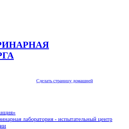
РИНАРНАЯ
РГА
Сделать страницу домашней
анция»
ринарная лаборатория - испытательный центр
рии