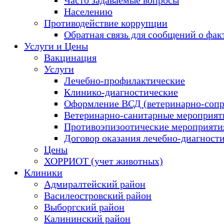
Населению
Противодействие коррупции
Обратная связь для сообщений о фак
Услуги и Цены
Вакцинация
Услуги
Лечебно-профилактические
Клинико-диагностические
Оформление ВСД (ветеринарно-сопр
Ветеринарно-санитарные мероприяти
Противоэпизоотические мероприяти
Договор оказания лечебно-диагност
Цены
ХОРРИОТ (учет животных)
Клиники
Адмиралтейский район
Василеостровский район
Выборгский район
Калининский район