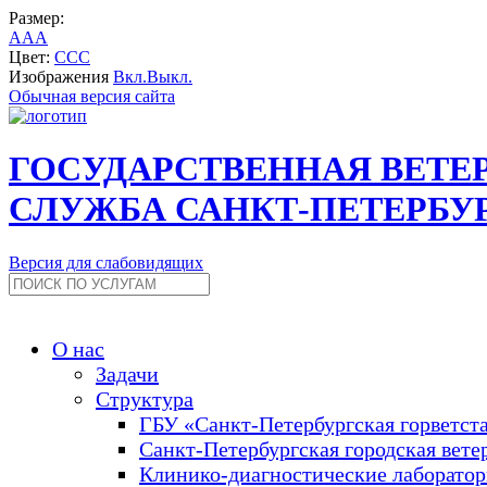
Размер:
A
A
A
Цвет:
C
C
C
Изображения
Вкл.
Выкл.
Обычная версия сайта
ГОСУДАРСТВЕННАЯ ВЕТЕ
СЛУЖБА САНКТ-ПЕТЕРБУ
Версия для слабовидящих
О нас
Задачи
Структура
ГБУ «Санкт-Петербургская горветст
Санкт-Петербургская городская вете
Клинико-диагностические лаборато