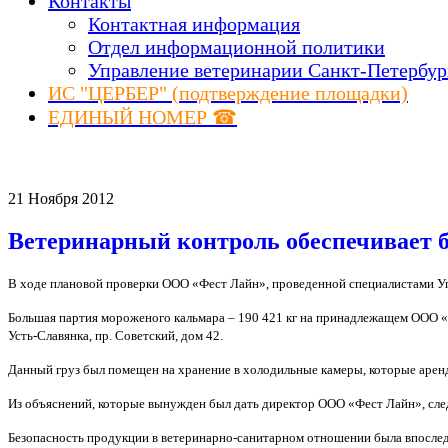
Контакты
Контактная информация
Отдел информационной политики
Управление ветеринарии Санкт-Петербур
ИС "ЦЕРБЕР" (подтверждение площадки)
ЕДИНЫЙ НОМЕР ☎
21 Ноября 2012
Ветеринарный контроль обеспечивает б
В ходе плановой проверки ООО «Фест Лайн», проведенной специалистами Уп
Большая партия мороженого кальмара – 190 421 кг на принадлежащем ООО «Ф
Усть-Славянка, пр. Советский, дом 42.
Данный груз был помещен на хранение в холодильные камеры, которые аре
Из объяснений, которые вынужден был дать директор ООО «Фест Лайн», след
Безопасность продукции в ветеринарно-санитарном отношении была впослед