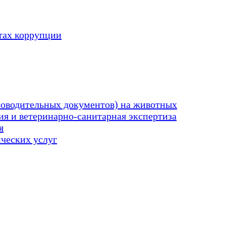
тах коррупции
оводительных документов) на животных
я и ветеринарно-санитарная экспертиза
я
ических услуг