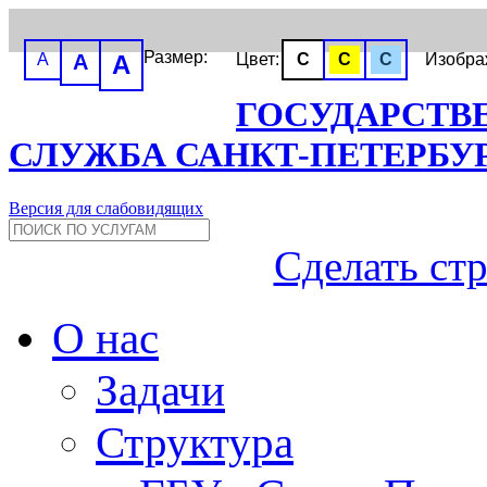
Размер:
A
A
A
Цвет:
C
C
C
Изобр
ГОСУДАРСТВ
СЛУЖБА САНКТ-ПЕТЕРБУ
Версия для слабовидящих
Сделать ст
О нас
Задачи
Структура